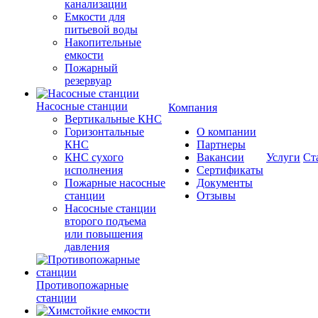
канализации
Емкости для
питьевой воды
Накопительные
емкости
Пожарный
резервуар
Насосные станции
Компания
Вертикальные КНС
Горизонтальные
О компании
КНС
Партнеры
КНС сухого
Вакансии
Услуги
Ст
исполнения
Сертификаты
Пожарные насосные
Документы
станции
Отзывы
Насосные cтанции
второго подъема
или повышения
давления
Противопожарные
станции