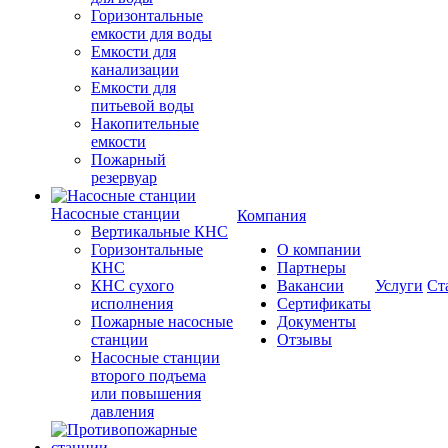
Горизонтальные
емкости для воды
Емкости для
канализации
Емкости для
питьевой воды
Накопительные
емкости
Пожарный
резервуар
Насосные станции
Компания
Вертикальные КНС
Горизонтальные
О компании
КНС
Партнеры
КНС сухого
Вакансии
Услуги
Ст
исполнения
Сертификаты
Пожарные насосные
Документы
станции
Отзывы
Насосные cтанции
второго подъема
или повышения
давления